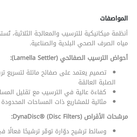
المواصفات
أنظمة ميكانيكية للترسيب والمعالجة الثلاثية، تُس
SearchButtonText
مياه الصرف الصحي البلدية والصناعية.
أحواض الترسيب الصفائحي (Lamella Settler):
تصميم يعتمد على صفائح مائلة لتسريع تر
الصلبة العالقة
كفاءة عالية في الترسيب مع تقليل المسا
مثالية للمشاريع ذات المساحات المحدودة
مرشحات الأقراص DynaDisc® (Disc Filters):
وسائط ترشيح دوّارة توفّر ترشيحًا فعالًا ف