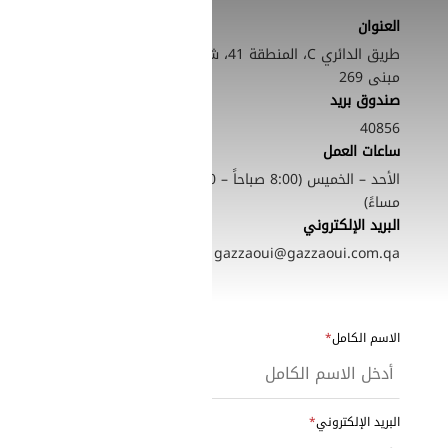
العنوان
طريق الدائري C، المنطقة 41، شارع 230،
مبنى 269
صندوق بريد
40856
ساعات العمل
الأحد – الخميس (8:00 صباحاً – 5:00
مساءً)
البريد الإلكتروني
gazzaoui@gazzaoui.com.qa
الاسم الكامل
البريد الإلكتروني