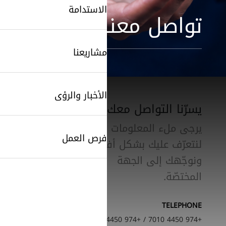
الاستدامة
تواصل معنا
مشاريعنا
الأخبار والرؤى
يسرّنا التواصل معك
يرجى ملء المعلومات أدناه
فرص العمل
لنتعرّف عليك بشكل أفضل
SearchButtonText
ونوجّهك إلى الجهة
المختصّة.
TELEPHONE
+974 4450 7010 / +974 4450 7020