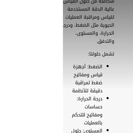
متكاملة من حلول القياس
عالية الدقة المستخدمة
لقياس ومراقبة العمليات
الحيوية مثل الضغط، ودرجة
الحرارة، والمستوى،
والتدفق.
تشمل حلولنا:
الضغط: أجهزة
قياس ومفاتيح
ضغط لمراقبة
دقيقة للأنظمة
SearchButtonText
درجة الحرارة:
حساسات
ومفاتيح للتحكم
بالعمليات
المستوى: حلول