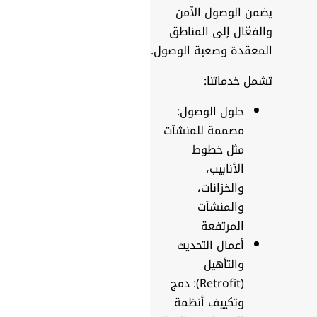
يضمن الوصول الآمن
والفعّال إلى المناطق
المعقدة وصعبة الوصول.
تشمل خدماتنا:
حلول الوصول:
مصممة للمنشآت
مثل خطوط
الأنابيب،
والخزانات،
والمنشآت
المرتفعة
أعمال التحديث
والتأهيل
(Retrofit): دمج
وتكييف أنظمة