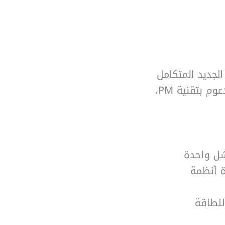
ك مع Hydrovar® X – الحل الجديد المتكامل
الذي يجمع بين محرك متزامن عالي الكفاءة IE5 مدعوم بتقنية PM،
ة أنظمة
للطاقة