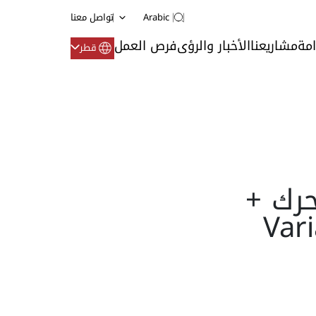
Arabic
تواصل معنا
امة
مشاريعنا
الأخبار والرؤى
فرص العمل
قطر
Xylem - : محرك +
Variab