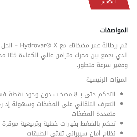
استفسر
المواصفات
SearchButtonText
قم بإطالة عمر مضخات
ومغير سرعة متطور.
الميزات الرئيسية
التحكم حتى بـ 8 مضخات دون وجود نقطة فشل واحدة
التعرف التلقائي على المضخات وسهولة إدار
متعددة المضخات
تحكم بالضغط بخيارات خطية وتربيعية موفّرة 
نظام أمان سيبراني ثلاثي الطبقات