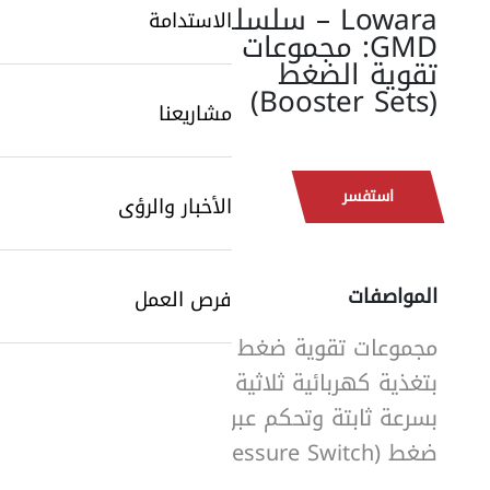
Lowara – سلسلة
الاستدامة
GMD: مجموعات
تقوية الضغط
(Booster Sets)
مشاريعنا
استفسر
الأخبار والرؤى
المواصفات
فرص العمل
SearchButtonText
مجموعات تقوية ضغط مزوّدة
بتغذية كهربائية ثلاثية الطور،
بسرعة ثابتة وتحكم عبر مفتاح
ضغط (Pressure Switch).