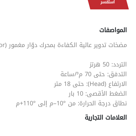
استفسر
المواصفات
SearchButtonText
مضخات تدوير عالية الكفاءة بمحرك دوّار مغمور (Wet Rotor).
التردد: 50 هرتز
التدفق: حتى 70 م³/ساعة
الارتفاع (Head): حتى 18 متر
الضغط الأقصى: 10 بار
نطاق درجة الحرارة: من ‎–10°م إلى ‎+110°م
العلامات التجارية