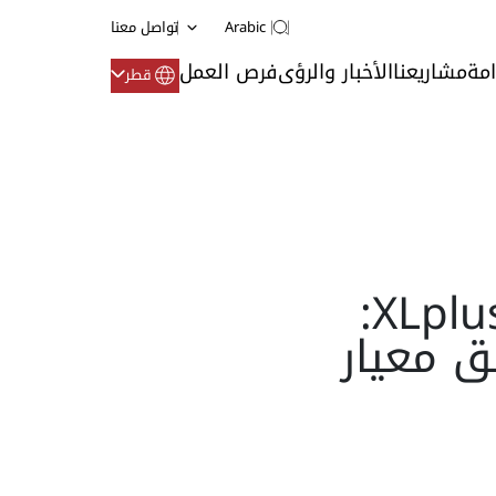
Arabic
تواصل معنا
امة
مشاريعنا
الأخبار والرؤى
فرص العمل
قطر
Lowara – ecocirc XL وXLplus:
ق معيار