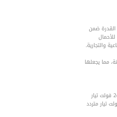
رات القدرة ضمن
ق للأحمال
ية والتجارية.
نة، مما يجعلها
تتوفر بمجموعة واسعة من الجهود، بما في ذلك 24 فولت تيار
)، و110 فولت تيار متردد (AC)، و230 فولت تيار متردد