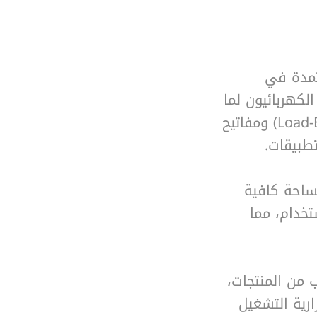
لمعتمدة في
لكهربائيون لما
توفره مفاتيح الفصل تحت الحمل (Load-Break Switches) ومفاتيح
طبيقات.
ة، ومساحة كافية
تخدام، مما
ن مناسب من المنتجات،
رية التشغيل