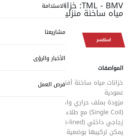
TML - BMV: خزانات
الاستدامة
مياه ساخنة منزلية
مشاريعنا
استفسر
SearchButtonText
الأخبار والرؤى
المواصفات
خزانات مياه ساخنة أفقية أو
فرص العمل
عمودية
مزودة بملف حراري واحد
(Single Coil) مع طلاء
زجاجي داخلي (Glass-lined)
يمكن تركيبها بوضعية أفقية