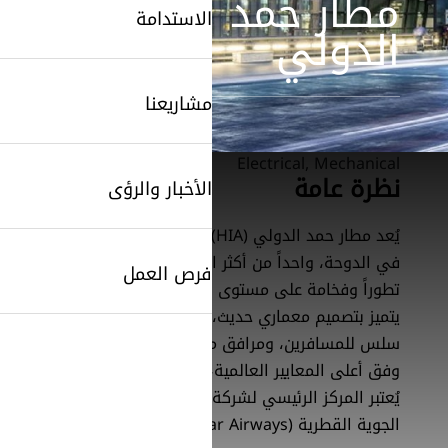
مطار حمد
الاستدامة
الدولي
مشاريعنا
Electrical, Mechanical
نظرة عامة
الأخبار والرؤى
SearchButtonText
يُعد مطار حمد الدولي (HIA)، الواقع
في الدوحة، واحداً من أكثر المطارات
فرص العمل
تطوراً وفخامة على مستوى العالم.
يتميز بتصميم معماري حديث، وتدفق
سلس للمسافرين، ومرافق متطورة
وفق أعلى المعايير العالمية، كما
يُعتبر المركز الرئيسي لشركة الخطوط
الجوية القطرية (Qatar Airways).